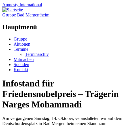
Amnesty
International
Gruppe Bad Mergentheim
Hauptmenü
Zum
Gruppe
Inhalt
Aktionen
springen
Termine
Terminarchiv
Mitmachen
Spenden
Kontakt
Infostand für
Friedensnobelpreis – Trägerin
Narges Mohammadi
Am vergangenen Samstag, 14. Oktober, veranstalteten wir auf dem
Deutschordensplatz in Bad Mergentheim einen Stand zum